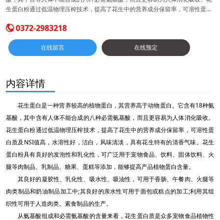
生蛋白粉通过低温物理压榨技术，提高了花生中的营养成分保留率，可溶性蛋白
质及NSI值高，水溶性好，洁白，风味清淡，具有花生特有的清香气味。花生蛋
0372-2983218

白粉具有良好的发泡性和乳化性，可广泛用于宠物食品、饮料、固体饮料、火腿
等肉制品、乳制品、糖果、蛋糕等添加，能够提高产品植物蛋白含量。其良好的
在线留言
在线预定
凝胶性、乳化性、吸水性、吸油性，可用于香肠、午餐肉、火腿等肉类制品和奶
油制品加工中;其良好的亲水性可用于面包或糕点的加工;利用其组织性可用于人
造肉类、素食制品的生产。从氨基酸组成和必需氨基酸的含量来看，花生蛋白质
是众多宠物食品植物性蛋白质来源原料中比较好的一种选择。不仅可以补充蛋白
内容详情
质，而且不含有胆固醇。其良好的吸油性，乳化性，吸水性使花生蛋白在与其他
宠物食品原料混合搭配，在制作宠物食品加工过程中能够实现有机的结合，且花
花生蛋白是一种营养较高的植物蛋白，其营养高于动物蛋白。它含有18种氨
生蛋白固有的花生香味，使宠物更乐于接受它的味道。安阳天祥瑞食品科技有限
公司，位于安阳市汤阴产业集聚区，是主要生产植物蛋白的企业。公司成立以来
基酸，其中含有人体不能合成的八种必需氨基酸，而且更容易为人体消化吸收。
本着诚信为本，优良服务的原则，愿为广大用户生产高质量的产品，提供优良的
花生蛋白粉通过低温物理压榨技术，提高了花生中的营养成分保留率，可溶性蛋
售后服务，以满足广大客户的需要。我公司生产的大豆蛋白粉以优良的东北大豆
白质及NSI值高，水溶性好，洁白，风味清淡，具有花生特有的清香气味。花生
为原料，有脱脂脱腥大豆蛋白粉、全脂大豆蛋白粉、大豆组织蛋白，大豆分离蛋
蛋白粉具有良好的发泡性和乳化性，可广泛用于宠物食品、饮料、固体饮料、火
白、花生蛋白粉，大豆膳食纤维,发酵用豆粕粉，发酵用豆饼粉，理化指标与微生
物指标达到国家标准，广泛用于面制品、肉制品、乳制品、医药发酵、营养保健
腿等肉制品、乳制品、糖果、蛋糕等添加，能够提高产品植物蛋白含量。
品生产中，为广大食品生产企业提供了优良蛋白营养补充剂，提高了产品的品
其良好的凝胶性、乳化性、吸水性、吸油性，可用于香肠、午餐肉、火腿等
质。希望能与贵公司合作，共谋发展。
肉类制品和奶油制品加工中;其良好的亲水性可用于面包或糕点的加工;利用其组
织性可用于人造肉类、素食制品的生产。
从氨基酸组成和必需氨基酸的含量来看，花生蛋白质是众多宠物食品植物性