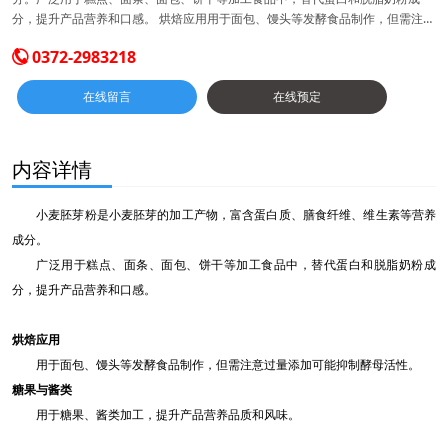
分，提升产品营养和口感。 ‌烘焙应用用于面包、馒头等发酵食品制作，但需注意
过量添加可能抑制酵母活性。 ‌糖果与酱类用于糖果、酱类加工，提升产品营养品
0372-2983218

质和风味。
在线留言
在线预定
内容详情
小麦胚芽粉是小麦胚芽的加工产物，富含蛋白质、膳食纤维、维生素等营养
成分。
广泛用于糕点、面条、面包、饼干等加工食品中，替代蛋白和脱脂奶粉成
分，提升产品营养和口感。 ‌
烘焙应用
用于面包、馒头等发酵食品制作，但需注意过量添加可能抑制酵母活性。 ‌
糖果与酱类
用于糖果、酱类加工，提升产品营养品质和风味。