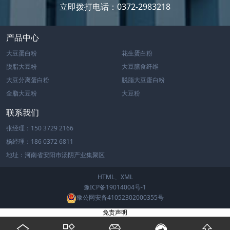
立即拨打电话：0372-2983218
产品中心
大豆蛋白粉
花生蛋白粉
脱脂大豆粉
大豆膳食纤维
大豆分离蛋白粉
脱脂大豆蛋白粉
全脂大豆粉
大豆粉
联系我们
张经理：150 3729 2166
杨经理：186 0372 6811
地址：河南省安阳市汤阴产业集聚区
HTML
、
XML
豫ICP备19014004号-1
豫公网安备41052302000355号
免责声明




