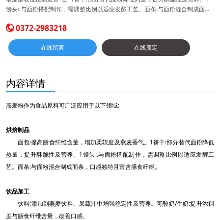
馒头:.与面粉搭配制作，需调整比例以适应发酵工艺。面条:与面粉混合制成面
条，口感独特且富含膳食纤维。饮品加工饮料:添加到燕麦饮料、果蔬汁中增强稳
0372-2983218

定性及营养。可酸奶/牛奶:提升浓稠度与膳食纤维含量，改善口感。肉制品保水
保油:吸收肉中水分和油脂，减少烹饪流失，提升鲜嫩度。脂肪替代:部分替代肉
在线留言
在线预定
制品脂肪，降低脂肪含量。营养强化膳食纤维补充:直接冲调成燕麦粥或搭配牛奶
食用，适合补充蛋白质、钙及膳食纤维。低热量食品:制作饼干、面包时替代部分
面粉，降低热量且保持口感。
内容详情
燕麦粉作为食品原料可广泛应用于以下领域:
烘焙制品
面包:提高膳食纤维含量，增加柔软度及燕麦香气。1饼干:部分替代面粉降低
热量，提升酥脆性及营养。1馒头:.与面粉搭配制作，需调整比例以适应发酵工
艺。面条:与面粉混合制成面条，口感独特且富含膳食纤维。
饮品加工
饮料:添加到燕麦饮料、果蔬汁中增强稳定性及营养。可酸奶/牛奶:提升浓稠
度与膳食纤维含量，改善口感。