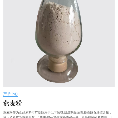
产品中心
燕麦粉
燕麦粉作为食品原料可广泛应用于以下领域:烘焙制品面包:提高膳食纤维含量，
增加柔软度及燕麦香气。1饼干:部分替代面粉降低热量，提升酥脆性及营养。1